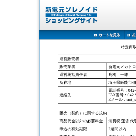
特定商
運営販売者
販売業者
新電元メカトロ
運営統括責任者
髙橋 一雄
所在地
埼玉県飯能市稲荷
電話番号：042-9
連絡先
FAX番号：042-9
Eメール：smt_shin
販売（契約）に関する規約
商品代金以外の必要料金
消費税 運賃 
申込の有効期限
2週間以内