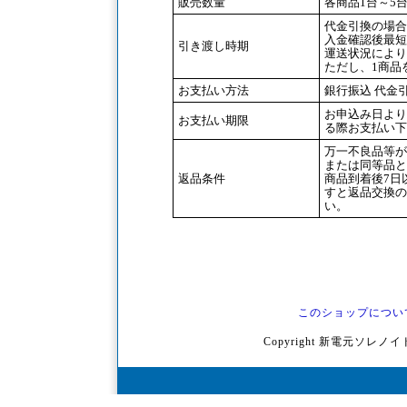
販売数量
各商品1台～5
代金引換の場合
入金確認後最短
引き渡し時期
運送状況により
ただし、1商品
お支払い方法
銀行振込 代金
お申込み日より
お支払い期限
る際お支払い下
万一不良品等が
または同等品と
返品条件
商品到着後7日
すと返品交換の
い。
このショップについ
Copyright 新電元ソレノイド